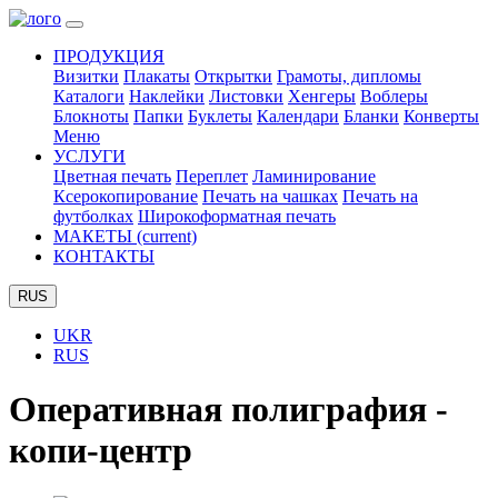
ПРОДУКЦИЯ
Визитки
Плакаты
Открытки
Грамоты, дипломы
Каталоги
Наклейки
Листовки
Хенгеры
Воблеры
Блокноты
Папки
Буклеты
Календари
Бланки
Конверты
Меню
УСЛУГИ
Цветная печать
Переплет
Ламинирование
Ксерокопирование
Печать на чашках
Печать на
футболках
Широкоформатная печать
МАКЕТЫ
(current)
КОНТАКТЫ
RUS
UKR
RUS
Оперативная полиграфия -
копи-центр