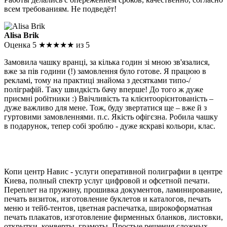
всем требованиям. Не подведёт!
Alisa Brik
Оценка 5
★★★★★
из 5
Замовила чашку вранці, за кілька годин зі мною зв'язалися,
вже за пів години (!) замовлення було готове. Я працюю в
рекламі, тому на практиці знайома з десятками типо-/
поліграфій. Таку швидкість бачу вперше! До того ж дуже
приємні робітники :) Ввічливість та клієнтоорієнтованість –
дуже важливо для мене. Тож, буду звертатися ще – вже й з
гуртовими замовленнями. п.с. Якість офігєзна. Робила чашку
в подарунок, тепер собі зроблю - дуже яскраві кольори, клас.
Копи центр Навис - услуги оперативной полиграфии в центре
Киева, полный спектр услуг цифровой и офсетной печати.
Переплет на пружину, прошивка документов, ламинирование,
печать визиток, изготовление буклетов и каталогов, печать
меню и тейб-тентов, цветная распечатка, широкоформатная
печать плакатов, изготовление фирменных бланков, листовки,
открытки, конверты, грамоты. Простые решения сложных